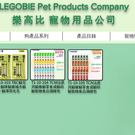
LEGOBIE Pet Products Company
樂 高 比 寵 物 用 品 公 司
狗產品系列
產品目錄
寵物
10-103 TBC貓宅
T1-10-104 TCM法恩
T1-10-105 TCN法恩
生貓咪貓條補水貓
貝貓條貓零食成貓幼
貝貓條貓零食成貓幼
-貓薄荷化毛
貓寵物食品濕糧包
貓寵物食品濕糧包