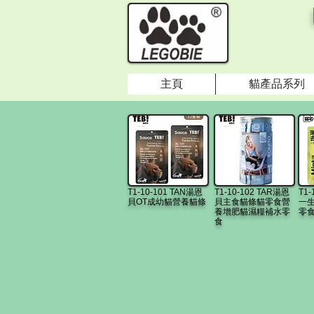
主頁
貓產品系列
T1-10-101 TAN湯恩
T1-10-102 TAR湯恩
T1-
貝OT成幼貓營養貓條
貝主食貓條貓零食營
一
養增肥貓濕糧補水零
零食
食