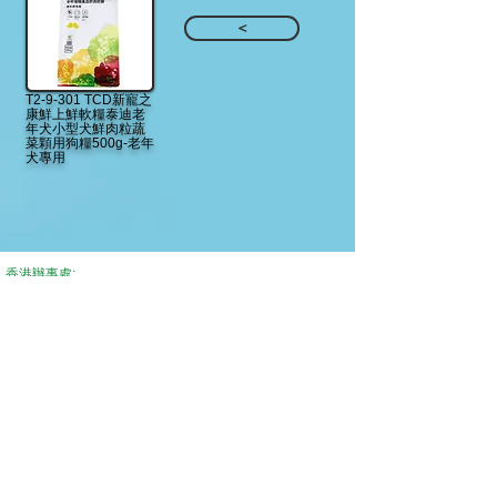
<
T2-9-301 TCD新寵之
康鮮上鮮軟糧泰迪老
年犬小型犬鮮肉粒蔬
菜顆用狗糧500g-老年
犬專用
香港辦事處:
香港新界荃灣沙咀道364 - 366 號, 萬象工業大廈 18/F B3室
電話: +852 3107 7500 / Fax: +852 3544 0462
Whatsapp : +852 6308 2465 （溝通信息交流） / 電郵:
info@legobie.com