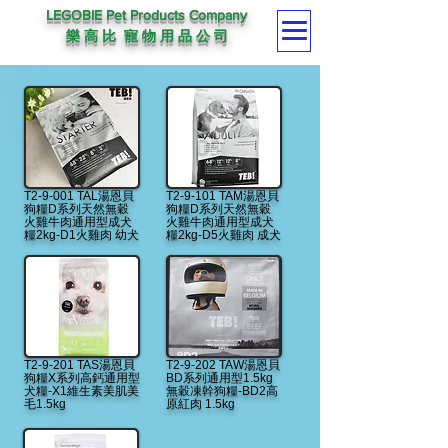
LEGOBIE Pet Products Company
樂 高 比 寵 物 用 品 公 司
T2-9-001 TAL湯恩貝
T2-9-101 TAM湯恩貝
狗糧D系列天然無穀
狗糧D系列天然無穀
火雞牛肉通用型成犬
火雞牛肉通用型成犬
糧2kg-D1火雞肉 幼犬
糧2kg-D5火雞肉 成犬
T2-9-201 TAS湯恩貝
T2-9-202 TAW湯恩貝
狗糧X系列高鈣通用型
BD系列通用型1.5kg
犬糧-X1維生素美肌美
無穀凍幹狗糧-BD2高
毛1.5kg
原紅肉 1.5kg